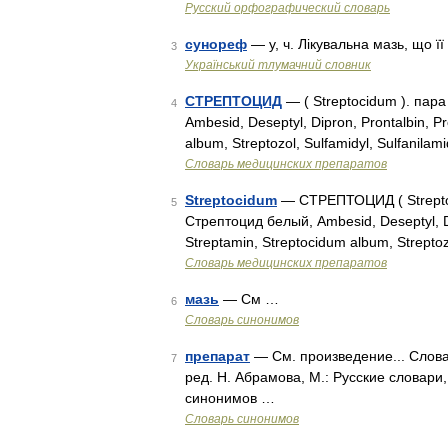
Русский орфографический словарь
сунореф
— у, ч. Лікувальна мазь, що її
3
Український тлумачний словник
СТРЕПТОЦИД
— ( Streptocidum ). па
4
Ambesid, Deseptyl, Dipron, Prontalbin, Pr
album, Streptozol, Sulfamidyl, Sulfanila
Словарь медицинских препаратов
Streptocidum
— СТРЕПТОЦИД ( Strepto
5
Стрептоцид белый, Ambesid, Deseptyl, Dip
Streptamin, Streptocidum album, Streptoz
Словарь медицинских препаратов
мазь
— См …
6
Словарь синонимов
препарат
— См. произведение... Слова
7
ред. Н. Абрамова, М.: Русские словари
синонимов …
Словарь синонимов