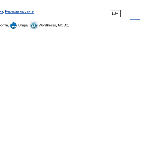
ка
,
Реклама на сайте
18+
omla,
Drupal,
WordPress, MODx.