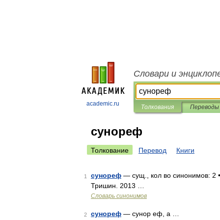
Словари и энциклоп
academic.ru
Толкования
Переводы
сунореф
Толкование
Перевод
Книги
сунореф
— сущ., кол во синонимов: 2 •
1
Тришин. 2013 …
Словарь синонимов
сунореф
— сунор еф, а …
2