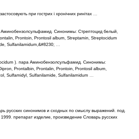
 застосовують при гострих і хронічних ринітах …
ра Аминобензолсульфамид. Синонимы: Стрептоцид белый,
ontalin, Prontoin, Prontosil album, Streptamin, Streptocidum
mide, Sulfanilamidum,&#8230; …
cidum ). пара Аминобензолсульфамид. Синонимы:
ron, Prontalbin, Prontalin, Prontoin, Prontosil album,
ol, Sulfamidyl, Sulfanilamide, Sulfanilamidum …
рь русских синонимов и сходных по смыслу выражений. под.
, 1999. препарат изделие, произведение Словарь русских